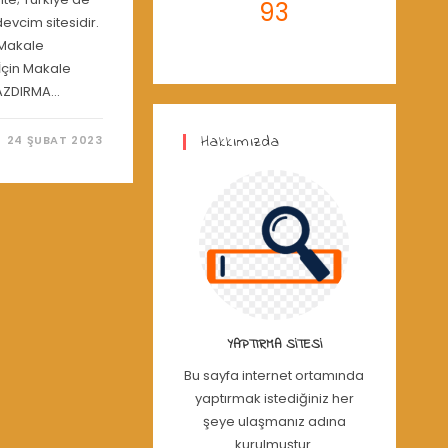
93
evcim sitesidir.
. Makale
 İçin Makale
AZDIRMA…
Hakkımızda
24 ŞUBAT 2023
YAPTIRMA SITESI
Bu sayfa internet ortamında
yaptırmak istediğiniz her
şeye ulaşmanız adına
kurulmuştur.