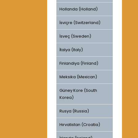
Hollanda (Holland)
İsviçre (Switzerland)
İsveç (Sweden)
İtalya (Italy)
Finlandiya (Finland)
Meksika (Mexican)
Güney Kore (South
Korea)
Rusya (Russia)
Hırvatistan (Croatia)