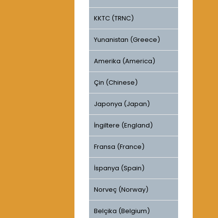
KKTC (TRNC)
Yunanistan (Greece)
Amerika (America)
Çin (Chinese)
Japonya (Japan)
İngiltere (England)
Fransa (France)
İspanya (Spain)
Norveç (Norway)
Belçika (Belgium)