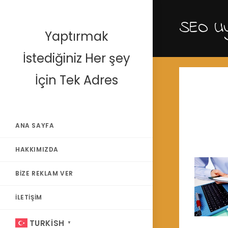
Skip
to
SEO Uy
content
Yaptırmak
İstediğiniz Her şey
İçin Tek Adres
ANA SAYFA
HAKKIMIZDA
BIZE REKLAM VER
İLETIŞIM
TURKISH
▼