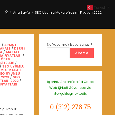
Turkish
▼
>
Ana Sayfa
>
SEO Uyumlu Makale Yazımı Fiyatları 2022
Ne Yaptırmak İstiyorsunuz ?
A
/
ARMUT
MAKALE
/
DERGI
MA
/
MAKALE
ARAMA
A FIYATLARI
/
/
ÖDEV
SITELERI
/
/
SEO UYUMLU
UMLU MAKALE
SEO UYUMLU
 2023
/
SEO
TLARI 2022
/
İşleriniz Ankara'da
Bill Gates
FIYATLARI
Web Şirketi
Güvencesiyle
Gerçekleşmektedir.
0 (312) 276 75
 güvenilir
te; Türkiye'de