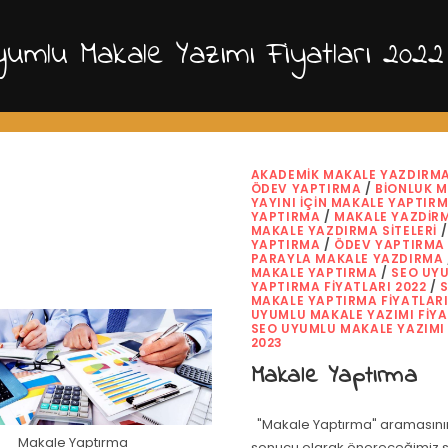
umlu Makale Yazımı Fiyatları 2022
AKADEMIK MAKALE YAZDIRM
ÖDEV YAPTIRMA
/
BIONLUK 
YAYINI İÇIN MAKALE YAPTIR
YAPTIRMA
/
MAKALE YAZDIRM
MAKALE YAZDIRMA SITELERI
YAPTIRMA
/
ÖDEV YAPTIRMA 
PARAYLA MAKALE YAZDIRMA
MAKALE YAPTIRMA
/
SEO UY
YAPTIRMA FIYATLARI 2022
/
MAKALE YAPTIRMA FIYATLARI
UYUMLU MAKALE YAZIMI FIYA
SEO UYUMLU MAKALE YAZIMI 
2023
Makale Yaptırma
"Makale Yaptırma" aramasının
Makale Yaptırma
sonucu olarak önereceğimiz si