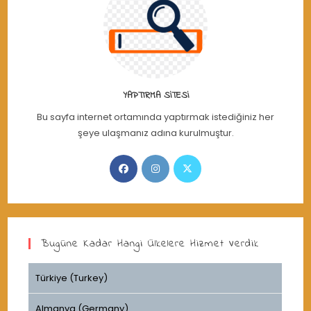
YAPTIRMA SITESI
Bu sayfa internet ortamında yaptırmak istediğiniz her
şeye ulaşmanız adına kurulmuştur.
Opens
Opens
Opens
in
in
in
a
a
a
new
new
new
tab
tab
tab
Bugüne Kadar Hangi Ülkelere Hizmet Verdik
Türkiye (Turkey)
Almanya (Germany)