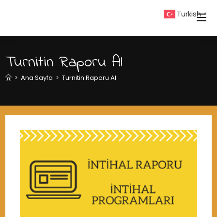
Skip
Turkish
▼
to
content
Turnitin Raporu Al
>
Ana Sayfa
>
Turnitin Raporu Al