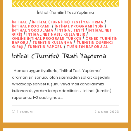
İntihal (Turnitin) Testi Yaptırma
İNTIHAL
/
İNTIHAL (TURNITIN) TESTI YAPTIRMA
/
İNTIHAL PROGRAMI
/
İNTIHAL PROGRAMI INDIR
/
İNTIHAL SORGULAMA
/
İNTIHAL TESTI
/
INTIHAL.NET
GIRIŞ
/
INTIHAL.NET NASIL KULLANILIR
/
ONLINE INTIHAL PROGRAMI TÜRKÇE
/
ÖRNEK TURNITIN
RAPORU
/
TURNITIN KULLANMA
/
TURNITIN ÖĞRENCI
GIRIŞI
/
TURNITIN RAPORU
/
TURNITIN RAPORU AL
İntihal (Turnitin) Testi Yaptırma
Hemen uygun fiyatlarla, "İntihal Testi Yaptırma"
aramanızın sonucu olan sitemizden sol alt köşedeki
Whatsapp sohbet tuşunu veya mail kanallarımızı
kullanarak, yardım talep edebilirsiniz. İntihal (turnitin)
raporunuz 1-2 saat içinde…
1 YORUM
2 OCAK 2023