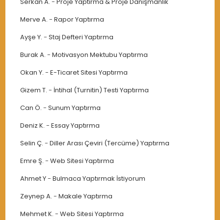
Serkan A.
-
Proje Yaptırma & Proje Danışmanlık
Merve A.
-
Rapor Yaptırma
Ayşe Y.
-
Staj Defteri Yaptırma
Burak A.
-
Motivasyon Mektubu Yaptırma
Okan Y.
-
E-Ticaret Sitesi Yaptırma
Gizem T.
-
İntihal (Turnitin) Testi Yaptırma
Can Ö.
-
Sunum Yaptırma
Deniz K.
-
Essay Yaptırma
Selin Ç.
-
Diller Arası Çeviri (Tercüme) Yaptırma
Emre Ş.
-
Web Sitesi Yaptırma
Ahmet Y
-
Bulmaca Yaptırmak İstiyorum
Zeynep A.
-
Makale Yaptırma
Mehmet K.
-
Web Sitesi Yaptırma