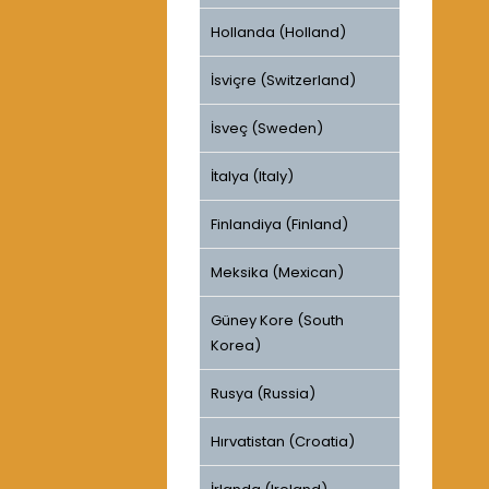
Hollanda (Holland)
İsviçre (Switzerland)
İsveç (Sweden)
İtalya (Italy)
Finlandiya (Finland)
Meksika (Mexican)
Güney Kore (South
Korea)
Rusya (Russia)
Hırvatistan (Croatia)