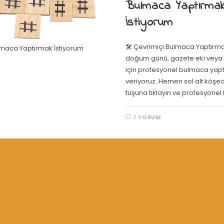
Bulmaca Yaptırma
İstiyorum
🛠️ Çevrimiçi Bulmaca Yaptırma Ev
maca Yaptırmak İstiyorum
doğum günü, gazete eki veya de
için profesyonel bulmaca yapt
veriyoruz. Hemen sol alt köş
tuşuna tıklayın ve profesyone
1 YORUM