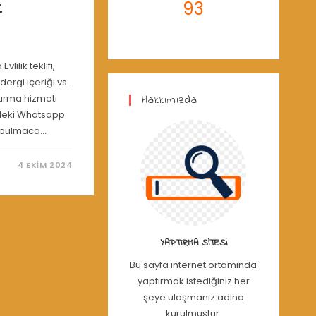
k
93
lilik teklifi,
rgi içeriği vs.
ırma hizmeti
Hakkımızda
edeki Whatsapp
l bulmaca…
4 EKIM 2024
YAPTIRMA SITESI
Bu sayfa internet ortamında
yaptırmak istediğiniz her
şeye ulaşmanız adına
kurulmuştur.