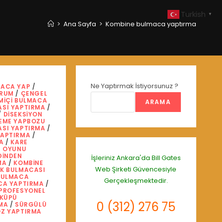
Turkish
▼
>
Ana Sayfa
>
Kombine bulmaca yaptırma
Ne Yaptırmak İstiyorsunuz ?
ACA YAP
/
ORUM
/
ÇENGEL
MIÇI BULMACA
ARAMA
SI YAPTIRMA
/
/
DISEKSIYON
EME YAPBOZU
SI YAPTIRMA
/
YAPTIRMA
/
A
/
KARE
E OYUNU
DINDEN
İşleriniz Ankara'da
Bill Gates
MA
/
KOMBINE
Web Şirketi
Güvencesiyle
K BULMACASI
BULMACA
Gerçekleşmektedir.
CA YAPTIRMA
/
PROFESYONEL
 KÜPÜ
0 (312) 276 75
MA
/
SÜRGÜLÜ
Z YAPTIRMA