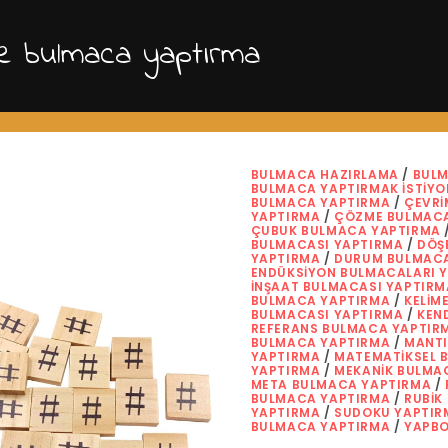
e bulmaca yaptırma
BULMACA HAZIRLAMA
/
BULM
BULMACA YAPTIRMAK İSTIY
BULMACA YAPTIRMA
/
ÇEVRI
YAPTIRMA
/
ÇÖZME BULMACA
ÇUBUK BULMACA YAPTIRMA
BULMACASI YAPTIRMA
/
DÖŞ
YAPTIRMA
/
DURUM BULMACA
ENDÜKSIYON BULMACALARI 
İNŞAAT BULMACASI YAPTIRM
BULMACA YAPTIRMA
/
KELIM
BULMACASI YAPTIRMA
/
KEN
REFERANS BULMACA YAPTIR
BULMACA YAPTIRMA
/
MANTI
YAPTIRMA
/
MATEMATIKSEL 
YAPTIRMA
/
MEKANIK BULMA
META BULMACA YAPTIRMA
/
BULMACA YAPTIRMA
/
RUBIK
YAPTIRMA
/
SUDOKU YAPTIR
BULMACA YAPTIRMA
/
YAPBO