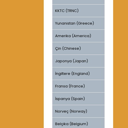
KKTC (TRNC)
Yunanistan (Greece)
Amerika (America)
Çin (Chinese)
Japonya (Japan)
İngiltere (England)
Fransa (France)
İspanya (Spain)
Norveç (Norway)
Belçika (Belgium)