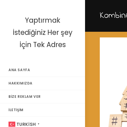
Skip
to
Kombin
content
Yaptırmak
İstediğiniz Her şey
İçin Tek Adres
ANA SAYFA
HAKKIMIZDA
BIZE REKLAM VER
İLETIŞIM
TURKISH
▼