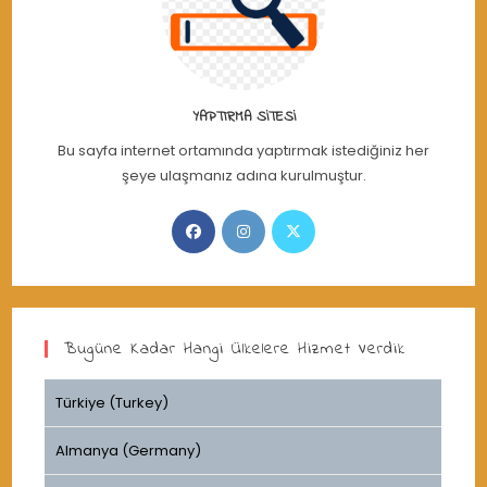
YAPTIRMA SITESI
Bu sayfa internet ortamında yaptırmak istediğiniz her
şeye ulaşmanız adına kurulmuştur.
Opens
Opens
Opens
in
in
in
a
a
a
new
new
new
tab
tab
tab
Bugüne Kadar Hangi Ülkelere Hizmet Verdik
Türkiye (Turkey)
Almanya (Germany)