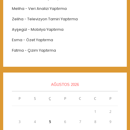
Meliha
-
Veri Analizi Yaptırma
Zeliha
-
Televizyon Tamiri Yaptırma
Ayşegül
-
Mobilya Yaptırma
Esma
-
Özet Yaptırma
Fatma
-
Çizim Yaptırma
AĞUSTOS 2026
P
S
Ç
P
C
C
P
1
2
3
4
5
6
7
8
9