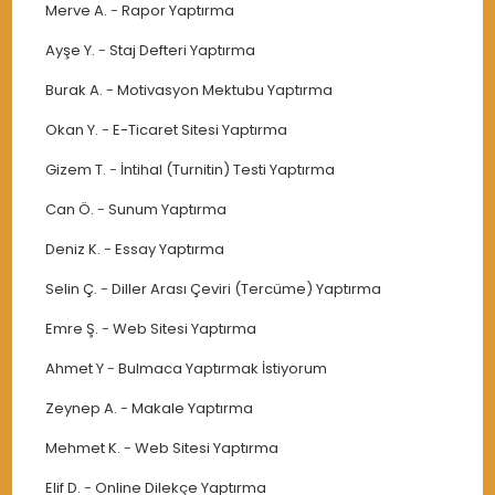
Merve A.
-
Rapor Yaptırma
Ayşe Y.
-
Staj Defteri Yaptırma
Burak A.
-
Motivasyon Mektubu Yaptırma
Okan Y.
-
E-Ticaret Sitesi Yaptırma
Gizem T.
-
İntihal (Turnitin) Testi Yaptırma
Can Ö.
-
Sunum Yaptırma
Deniz K.
-
Essay Yaptırma
Selin Ç.
-
Diller Arası Çeviri (Tercüme) Yaptırma
Emre Ş.
-
Web Sitesi Yaptırma
Ahmet Y
-
Bulmaca Yaptırmak İstiyorum
Zeynep A.
-
Makale Yaptırma
Mehmet K.
-
Web Sitesi Yaptırma
Elif D.
-
Online Dilekçe Yaptırma