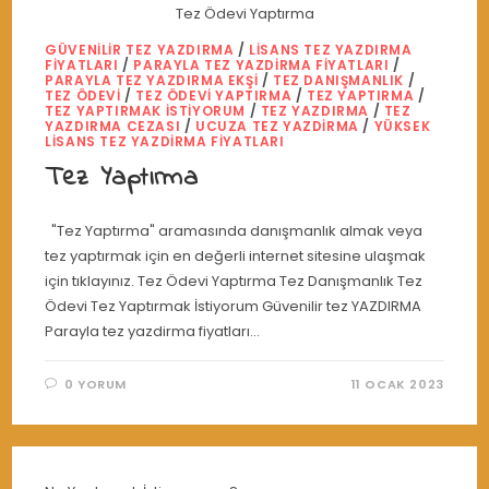
Tez Ödevi Yaptırma
GÜVENILIR TEZ YAZDIRMA
/
LISANS TEZ YAZDIRMA
FIYATLARI
/
PARAYLA TEZ YAZDIRMA FIYATLARI
/
PARAYLA TEZ YAZDIRMA EKŞI
/
TEZ DANIŞMANLIK
/
TEZ ÖDEVI
/
TEZ ÖDEVI YAPTIRMA
/
TEZ YAPTIRMA
/
TEZ YAPTIRMAK İSTIYORUM
/
TEZ YAZDIRMA
/
TEZ
YAZDIRMA CEZASI
/
UCUZA TEZ YAZDIRMA
/
YÜKSEK
LISANS TEZ YAZDIRMA FIYATLARI
Tez Yaptırma
"Tez Yaptırma" aramasında danışmanlık almak veya
tez yaptırmak için en değerli internet sitesine ulaşmak
için tıklayınız. Tez Ödevi Yaptırma Tez Danışmanlık Tez
Ödevi Tez Yaptırmak İstiyorum Güvenilir tez YAZDIRMA
Parayla tez yazdirma fiyatları…
0 YORUM
11 OCAK 2023