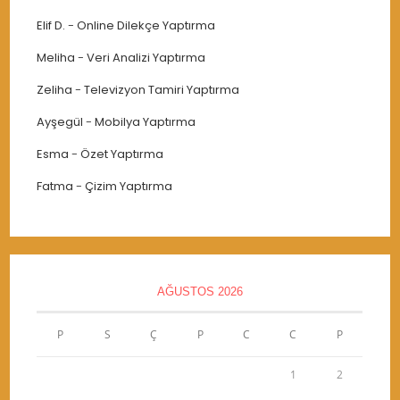
Elif D.
-
Online Dilekçe Yaptırma
Meliha
-
Veri Analizi Yaptırma
Zeliha
-
Televizyon Tamiri Yaptırma
Ayşegül
-
Mobilya Yaptırma
Esma
-
Özet Yaptırma
Fatma
-
Çizim Yaptırma
AĞUSTOS 2026
P
S
Ç
P
C
C
P
1
2