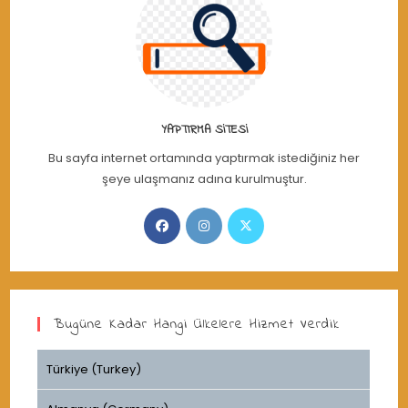
YAPTIRMA SITESI
Bu sayfa internet ortamında yaptırmak istediğiniz her
şeye ulaşmanız adına kurulmuştur.
Opens
Opens
Opens
in
in
in
a
a
a
new
new
new
tab
tab
tab
Bugüne Kadar Hangi Ülkelere Hizmet Verdik
Türkiye (Turkey)