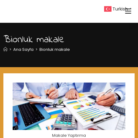
Skip
Turkish
▼
to
content
Bionluk makale
>
Ana Sayfa
>
Bionluk makale
Makale Yaptırma