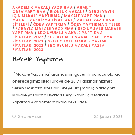
AKADEMIK MAKALE YAZDIRMA
/
ARMUT
ÖDEV YAPTIRMA
/
BIONLUK MAKALE
/
DERGI YAYINI
İÇIN MAKALE YAPTIRMA
/
MAKALE YAPTIRMA
/
MAKALE YAZDIRMA FIYATLARI
/
MAKALE YAZDIRMA
SITELERI
/
ÖDEV YAPTIRMA
/
ÖDEV YAPTIRMA SITELERI
/
PARAYLA MAKALE YAZDIRMA
/
SEO UYUMLU MAKALE
YAPTIRMA
/
SEO UYUMLU MAKALE YAPTIRMA
FIYATLARI 2022
/
SEO UYUMLU MAKALE YAPTIRMA
FIYATLARI 2023
/
SEO UYUMLU MAKALE YAZIMI
FIYATLARI 2022
/
SEO UYUMLU MAKALE YAZIMI
FIYATLARI 2023
Makale Yaptırma
"Makale Yaptırma" aramasının güvenilir sonucu olarak
önereceğimiz site; Türkiye'de 20 yılı aşkındır hizmet
veren Ödevcim sitesidir. Siteye ulaşmak için tıklayınız...
Makale yazdirma Fiyatları Dergi Yayını İçin Makale
Yaptırma Akademik makale YAZDIRMA…
2 YORUMLAR
24 ŞUBAT 2023