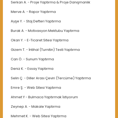
Serkan A.
-
Proje Yaptırma & Proje Danışmanlık
Merve A.
-
Rapor Yaptırma
Ayşe Y.
-
Staj Defteri Yaptırma
Burak A.
-
Motivasyon Mektubu Yaptırma
Okan Y.
-
E-Ticaret Sitesi Yaptırma
Gizem T.
-
İntihal (Turnitin) Testi Yaptırma
Can Ö.
-
Sunum Yaptırma
Deniz K.
-
Essay Yaptırma
Selin Ç.
-
Diller Arası Çeviri (Tercüme) Yaptırma
Emre Ş.
-
Web Sitesi Yaptırma
Ahmet Y
-
Bulmaca Yaptırmak İstiyorum
Zeynep A.
-
Makale Yaptırma
Mehmet K.
-
Web Sitesi Yaptırma