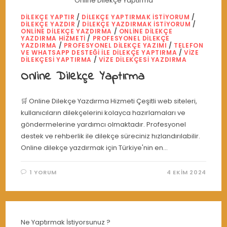
Online Dilekçe Yaptırma
DILEKÇE YAPTIR
/
DILEKÇE YAPTIRMAK İSTIYORUM
/
DILEKÇE YAZDIR
/
DILEKÇE YAZDIRMAK ISTIYORUM
/
ONLINE DILEKÇE YAZDIRMA
/
ONLINE DILEKÇE
YAZDIRMA HIZMETI
/
PROFESYONEL DILEKÇE
YAZDIRMA
/
PROFESYONEL DILEKÇE YAZIMI
/
TELEFON
VE WHATSAPP DESTEĞI İLE DILEKÇE YAPTIRMA
/
VIZE
DILEKÇESI YAPTIRMA
/
VIZE DILEKÇESI YAZDIRMA
Online Dilekçe Yaptırma
🛒 Online Dilekçe Yazdırma Hizmeti Çeşitli web siteleri,
kullanıcıların dilekçelerini kolayca hazırlamaları ve
göndermelerine yardımcı olmaktadır. Profesyonel
destek ve rehberlik ile dilekçe süreciniz hızlandırılabilir.
Online dilekçe yazdırmak için Türkiye'nin en…
1 YORUM
4 EKIM 2024
Ne Yaptırmak İstiyorsunuz ?