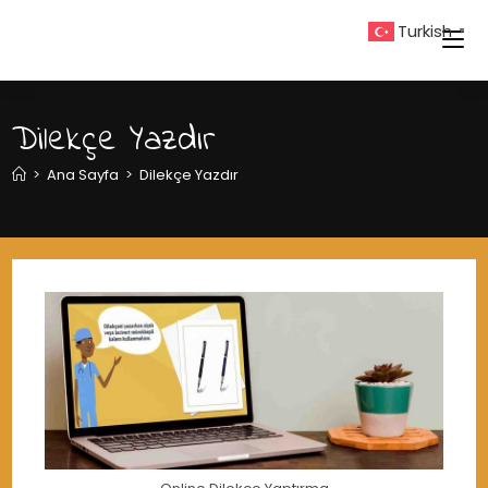
Skip
Turkish
▼
to
content
Dilekçe Yazdır
>
Ana Sayfa
>
Dilekçe Yazdır