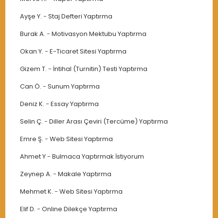
Ayşe Y.
-
Staj Defteri Yaptırma
Burak A.
-
Motivasyon Mektubu Yaptırma
Okan Y.
-
E-Ticaret Sitesi Yaptırma
Gizem T.
-
İntihal (Turnitin) Testi Yaptırma
Can Ö.
-
Sunum Yaptırma
Deniz K.
-
Essay Yaptırma
Selin Ç.
-
Diller Arası Çeviri (Tercüme) Yaptırma
Emre Ş.
-
Web Sitesi Yaptırma
Ahmet Y
-
Bulmaca Yaptırmak İstiyorum
Zeynep A.
-
Makale Yaptırma
Mehmet K.
-
Web Sitesi Yaptırma
Elif D.
-
Online Dilekçe Yaptırma