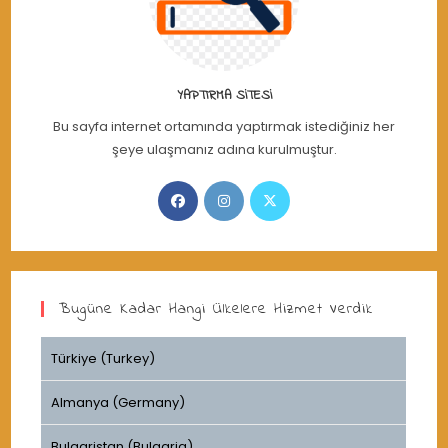
YAPTIRMA SITESI
Bu sayfa internet ortamında yaptırmak istediğiniz her
şeye ulaşmanız adına kurulmuştur.
Opens
Opens
Opens
in
in
in
a
a
a
new
new
new
tab
tab
tab
Bugüne Kadar Hangi Ülkelere Hizmet Verdik
Türkiye (Turkey)
Almanya (Germany)
Bulgaristan (Bulgaria)