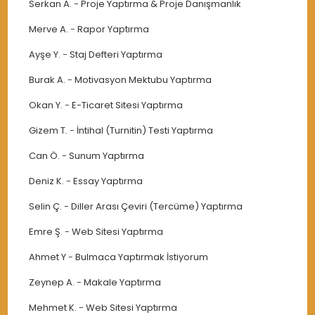
Serkan A.
-
Proje Yaptırma & Proje Danışmanlık
Merve A.
-
Rapor Yaptırma
Ayşe Y.
-
Staj Defteri Yaptırma
Burak A.
-
Motivasyon Mektubu Yaptırma
Okan Y.
-
E-Ticaret Sitesi Yaptırma
Gizem T.
-
İntihal (Turnitin) Testi Yaptırma
Can Ö.
-
Sunum Yaptırma
Deniz K.
-
Essay Yaptırma
Selin Ç.
-
Diller Arası Çeviri (Tercüme) Yaptırma
Emre Ş.
-
Web Sitesi Yaptırma
Ahmet Y
-
Bulmaca Yaptırmak İstiyorum
Zeynep A.
-
Makale Yaptırma
Mehmet K.
-
Web Sitesi Yaptırma