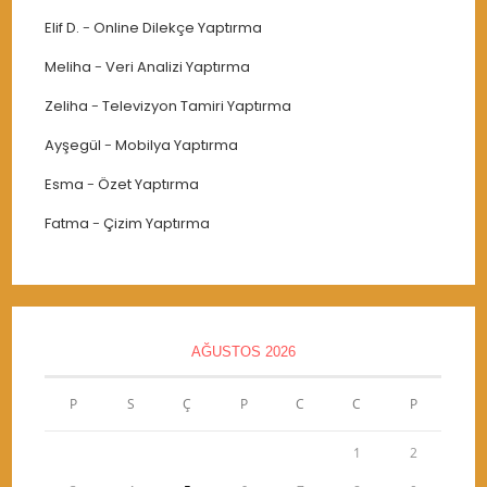
Elif D.
-
Online Dilekçe Yaptırma
Meliha
-
Veri Analizi Yaptırma
Zeliha
-
Televizyon Tamiri Yaptırma
Ayşegül
-
Mobilya Yaptırma
Esma
-
Özet Yaptırma
Fatma
-
Çizim Yaptırma
AĞUSTOS 2026
P
S
Ç
P
C
C
P
1
2