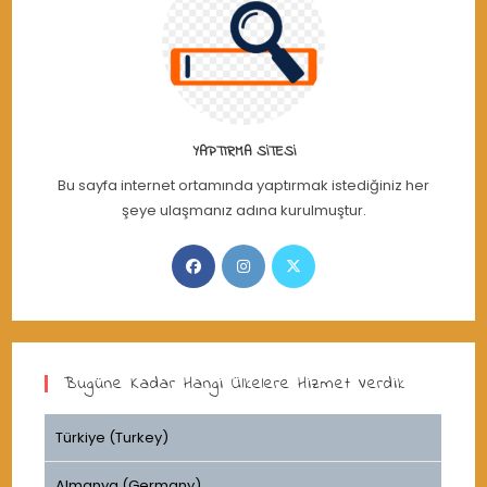
YAPTIRMA SITESI
Bu sayfa internet ortamında yaptırmak istediğiniz her
şeye ulaşmanız adına kurulmuştur.
Opens
Opens
Opens
in
in
in
a
a
a
new
new
new
tab
tab
tab
Bugüne Kadar Hangi Ülkelere Hizmet Verdik
Türkiye (Turkey)
Almanya (Germany)