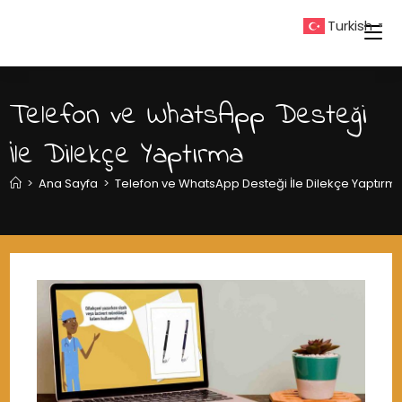
Skip
Turkish
▼
to
content
Telefon ve WhatsApp Desteği
İle Dilekçe Yaptırma
>
Ana Sayfa
>
Telefon ve WhatsApp Desteği İle Dilekçe Yaptırm