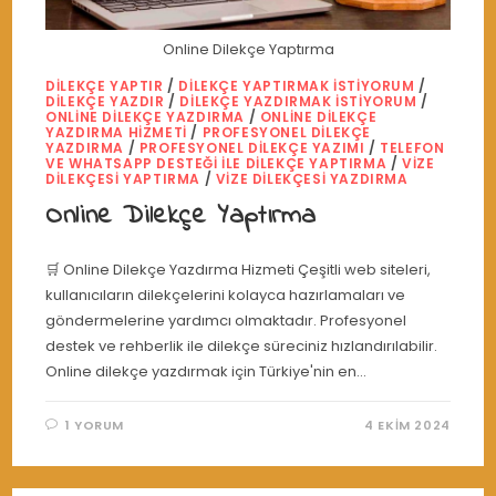
Online Dilekçe Yaptırma
DILEKÇE YAPTIR
/
DILEKÇE YAPTIRMAK İSTIYORUM
/
DILEKÇE YAZDIR
/
DILEKÇE YAZDIRMAK ISTIYORUM
/
ONLINE DILEKÇE YAZDIRMA
/
ONLINE DILEKÇE
YAZDIRMA HIZMETI
/
PROFESYONEL DILEKÇE
YAZDIRMA
/
PROFESYONEL DILEKÇE YAZIMI
/
TELEFON
VE WHATSAPP DESTEĞI İLE DILEKÇE YAPTIRMA
/
VIZE
DILEKÇESI YAPTIRMA
/
VIZE DILEKÇESI YAZDIRMA
Online Dilekçe Yaptırma
🛒 Online Dilekçe Yazdırma Hizmeti Çeşitli web siteleri,
kullanıcıların dilekçelerini kolayca hazırlamaları ve
göndermelerine yardımcı olmaktadır. Profesyonel
destek ve rehberlik ile dilekçe süreciniz hızlandırılabilir.
Online dilekçe yazdırmak için Türkiye'nin en…
1 YORUM
4 EKIM 2024