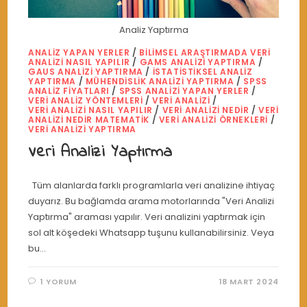
Analiz Yaptırma
ANALIZ YAPAN YERLER
/
BILIMSEL ARAŞTIRMADA VERI
ANALIZI NASIL YAPILIR
/
GAMS ANALIZI YAPTIRMA
/
GAUS ANALIZI YAPTIRMA
/
İSTATISTIKSEL ANALIZ
YAPTIRMA
/
MÜHENDISLIK ANALIZI YAPTIRMA
/
SPSS
ANALIZ FIYATLARI
/
SPSS ANALIZI YAPAN YERLER
/
VERI ANALIZ YÖNTEMLERI
/
VERI ANALIZI
/
VERI ANALIZI NASIL YAPILIR
/
VERI ANALIZI NEDIR
/
VERI
ANALIZI NEDIR MATEMATIK
/
VERI ANALIZI ÖRNEKLERI
/
VERI ANALIZI YAPTIRMA
Veri Analizi Yaptırma
Tüm alanlarda farklı programlarla veri analizine ihtiyaç
duyarız. Bu bağlamda arama motorlarında "Veri Analizi
Yaptırma" araması yapılır. Veri analizini yaptırmak için
sol alt köşedeki Whatsapp tuşunu kullanabilirsiniz. Veya
bu…
1 YORUM
18 MART 2024