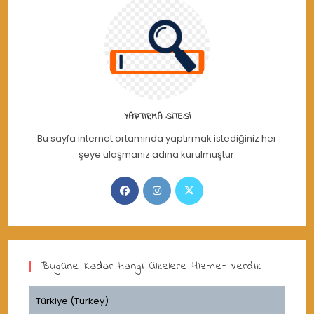
YAPTIRMA SITESI
Bu sayfa internet ortamında yaptırmak istediğiniz her
şeye ulaşmanız adına kurulmuştur.
Opens
Opens
Opens
in
in
in
a
a
a
new
new
new
tab
tab
tab
Bugüne Kadar Hangi Ülkelere Hizmet Verdik
Türkiye (Turkey)