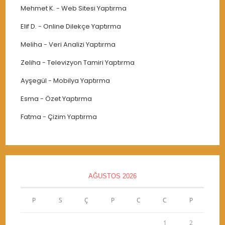
Mehmet K.
-
Web Sitesi Yaptırma
Elif D.
-
Online Dilekçe Yaptırma
Meliha
-
Veri Analizi Yaptırma
Zeliha
-
Televizyon Tamiri Yaptırma
Ayşegül
-
Mobilya Yaptırma
Esma
-
Özet Yaptırma
Fatma
-
Çizim Yaptırma
AĞUSTOS 2026
P
S
Ç
P
C
C
P
1
2