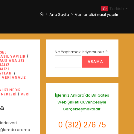
Turkish
▼
>
Ana Sayfa
>
Veri analizi nasıl yapılır
Ne Yaptırmak İstiyorsunuz ?
MSEL
ASIL YAPILIR
/
AUS ANALIZI
ARAMA
NALIZ
LIZI
ATLARI
/
/
VERI ANALIZ
LIZI NEDIR
RNEKLERI
/
VERI
İşleriniz Ankara'da
Bill Gates
Web Şirketi
Güvencesiyle
ma
Gerçekleşmektedir.
arla veri
0 (312) 276 75
 bağlamda arama