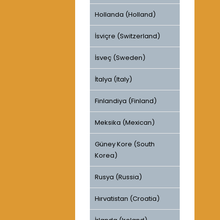
Hollanda (Holland)
İsviçre (Switzerland)
İsveç (Sweden)
İtalya (Italy)
Finlandiya (Finland)
Meksika (Mexican)
Güney Kore (South
Korea)
Rusya (Russia)
Hırvatistan (Croatia)