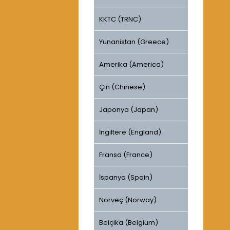
KKTC (TRNC)
Yunanistan (Greece)
Amerika (America)
Çin (Chinese)
Japonya (Japan)
İngiltere (England)
Fransa (France)
İspanya (Spain)
Norveç (Norway)
Belçika (Belgium)