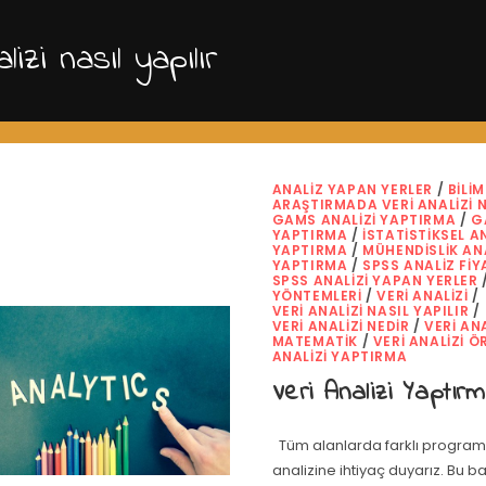
lizi nasıl yapılır
ANALIZ YAPAN YERLER
/
BILI
ARAŞTIRMADA VERI ANALIZI N
GAMS ANALIZI YAPTIRMA
/
G
YAPTIRMA
/
İSTATISTIKSEL A
YAPTIRMA
/
MÜHENDISLIK ANA
YAPTIRMA
/
SPSS ANALIZ FIY
SPSS ANALIZI YAPAN YERLER
YÖNTEMLERI
/
VERI ANALIZI
/
VERI ANALIZI NASIL YAPILIR
/
VERI ANALIZI NEDIR
/
VERI ANA
MATEMATIK
/
VERI ANALIZI Ö
ANALIZI YAPTIRMA
Veri Analizi Yaptır
Tüm alanlarda farklı programl
analizine ihtiyaç duyarız. Bu