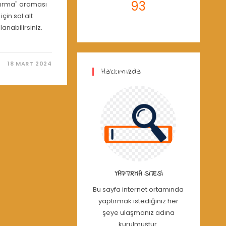
93
ptırma" araması
için sol alt
nabilirsiniz.
18 MART 2024
Hakkımızda
YAPTIRMA SITESI
Bu sayfa internet ortamında
yaptırmak istediğiniz her
şeye ulaşmanız adına
kurulmuştur.