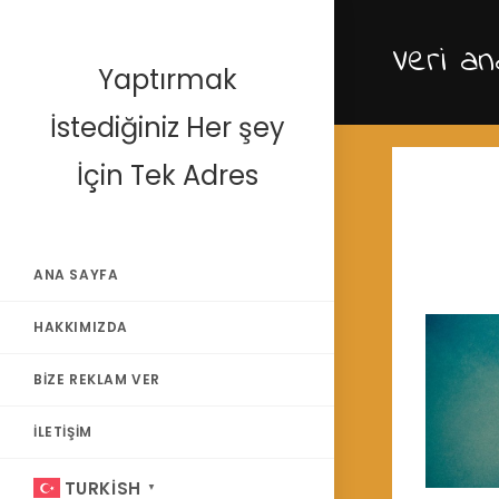
Skip
to
Veri ana
content
Yaptırmak
İstediğiniz Her şey
İçin Tek Adres
ANA SAYFA
HAKKIMIZDA
BIZE REKLAM VER
İLETIŞIM
TURKISH
▼