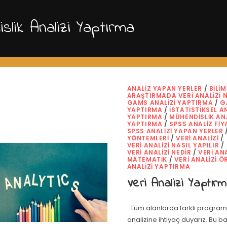
slik Analizi Yaptırma
ANALIZ YAPAN YERLER
/
BILI
ARAŞTIRMADA VERI ANALIZI N
GAMS ANALIZI YAPTIRMA
/
G
YAPTIRMA
/
İSTATISTIKSEL A
YAPTIRMA
/
MÜHENDISLIK ANA
YAPTIRMA
/
SPSS ANALIZ FIY
SPSS ANALIZI YAPAN YERLER
YÖNTEMLERI
/
VERI ANALIZI
/
VERI ANALIZI NASIL YAPILIR
/
VERI ANALIZI NEDIR
/
VERI ANA
MATEMATIK
/
VERI ANALIZI Ö
ANALIZI YAPTIRMA
Veri Analizi Yaptır
Tüm alanlarda farklı programl
analizine ihtiyaç duyarız. Bu