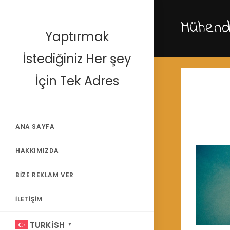
Skip
to
Mühendi
content
Yaptırmak
İstediğiniz Her şey
İçin Tek Adres
ANA SAYFA
HAKKIMIZDA
BIZE REKLAM VER
İLETIŞIM
TURKISH
▼