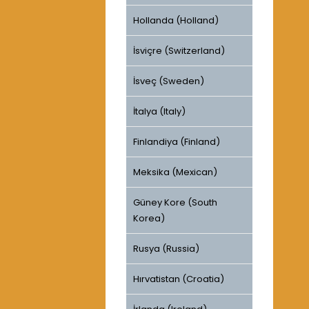
Hollanda (Holland)
İsviçre (Switzerland)
İsveç (Sweden)
İtalya (Italy)
Finlandiya (Finland)
Meksika (Mexican)
Güney Kore (South
Korea)
Rusya (Russia)
Hırvatistan (Croatia)