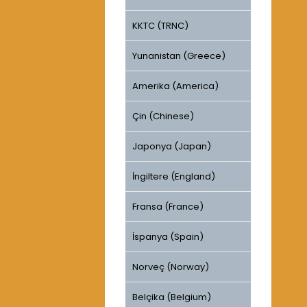
KKTC (TRNC)
Yunanistan (Greece)
Amerika (America)
Çin (Chinese)
Japonya (Japan)
İngiltere (England)
Fransa (France)
İspanya (Spain)
Norveç (Norway)
Belçika (Belgium)