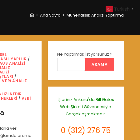
Turkish
▼
>
Ana Sayfa
>
Mühendislik Analizi Yaptırma
Ne Yaptırmak İstiyorsunuz ?
MSEL
ASIL YAPILIR
/
AUS ANALIZI
ARAMA
NALIZ
LIZI
ATLARI
/
/
VERI ANALIZ
LIZI NEDIR
RNEKLERI
/
VERI
İşleriniz Ankara'da
Bill Gates
Web Şirketi
Güvencesiyle
ma
Gerçekleşmektedir.
arla veri
0 (312) 276 75
 bağlamda arama