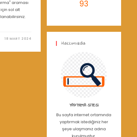
93
ptırma" araması
için sol alt
nabilirsiniz.
18 MART 2024
Hakkımızda
YAPTIRMA SITESI
Bu sayfa internet ortamında
yaptırmak istediğiniz her
şeye ulaşmanız adına
kurulmuştur.