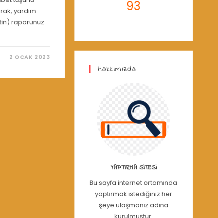
93
arak, yardım
nitin) raporunuz
2 OCAK 2023
Hakkımızda
YAPTIRMA SITESI
Bu sayfa internet ortamında
yaptırmak istediğiniz her
şeye ulaşmanız adına
kurulmuştur.