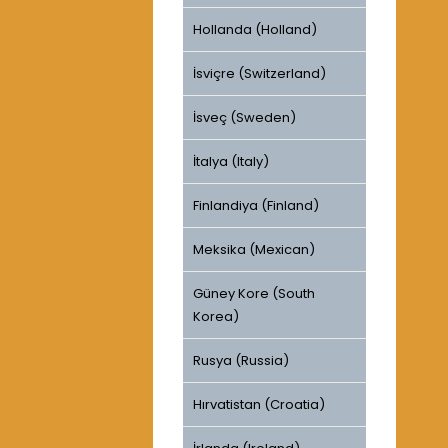
Hollanda (Holland)
İsviçre (Switzerland)
İsveç (Sweden)
İtalya (Italy)
Finlandiya (Finland)
Meksika (Mexican)
Güney Kore (South
Korea)
Rusya (Russia)
Hırvatistan (Croatia)