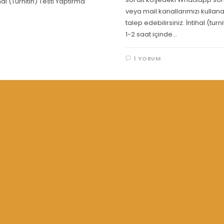
hal (Turnitin) Testi Yaptırma
veya mail kanallarımızı kullan
talep edebilirsiniz. İntihal (tur
1-2 saat içinde…
1 YORUM