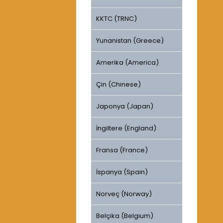
KKTC (TRNC)
Yunanistan (Greece)
Amerika (America)
Çin (Chinese)
Japonya (Japan)
İngiltere (England)
Fransa (France)
İspanya (Spain)
Norveç (Norway)
Belçika (Belgium)