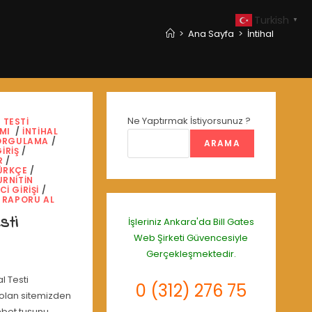
Turkish
▼
>
Ana Sayfa
>
İntihal
Ne Yaptırmak İstiyorsunuz ?
 TESTI
AMI
/
İNTIHAL
SORGULAMA
/
ARAMA
IRIŞ
/
R
/
TÜRKÇE
/
URNITIN
I GIRIŞI
/
N RAPORU AL
sti
İşleriniz Ankara'da
Bill Gates
Web Şirketi
Güvencesiyle
Gerçekleşmektedir.
l Testi
0 (312) 276 75
olan sitemizden
hbet tuşunu