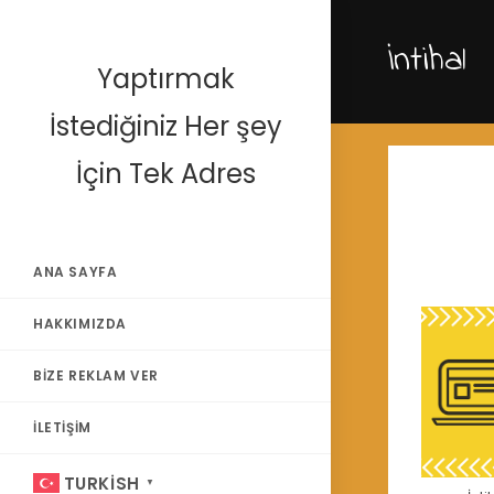
Skip
to
İntihal
content
Yaptırmak
İstediğiniz Her şey
İçin Tek Adres
ANA SAYFA
HAKKIMIZDA
BIZE REKLAM VER
İLETIŞIM
TURKISH
▼