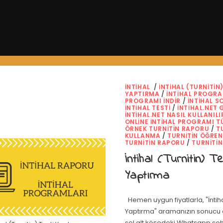
İNTIHAL
/
İNTIHAL (TURNITIN)
YAPTIRMA
/
İNTIHAL PROGR
PROGRAMI INDIR
/
İNTIHAL 
İNTIHAL TESTI
/
INTIHAL.NET G
INTIHAL.NET NASIL KULLANILI
ONLINE INTIHAL PROGRAMI 
ÖRNEK TURNITIN RAPORU
/
T
KULLANMA
/
TURNITIN ÖĞRENC
TURNITIN RAPORU
/
TURNITI
İntihal (Turnitin) Te
Yaptırma
Hemen uygun fiyatlarla, "İntiha
Yaptırma" aramanızın sonucu 
sol alt köşedeki Whatsapp so