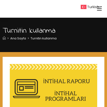
Skip
Turkish
▼
to
content
Turnitin kullanma
>
Ana Sayfa
>
Turnitin kullanma