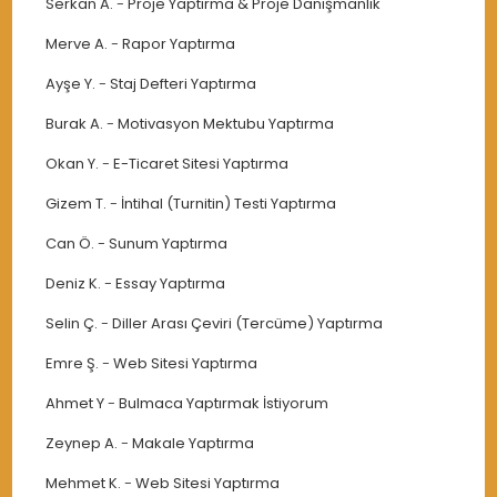
Serkan A.
-
Proje Yaptırma & Proje Danışmanlık
Merve A.
-
Rapor Yaptırma
Ayşe Y.
-
Staj Defteri Yaptırma
Burak A.
-
Motivasyon Mektubu Yaptırma
Okan Y.
-
E-Ticaret Sitesi Yaptırma
Gizem T.
-
İntihal (Turnitin) Testi Yaptırma
Can Ö.
-
Sunum Yaptırma
Deniz K.
-
Essay Yaptırma
Selin Ç.
-
Diller Arası Çeviri (Tercüme) Yaptırma
Emre Ş.
-
Web Sitesi Yaptırma
Ahmet Y
-
Bulmaca Yaptırmak İstiyorum
Zeynep A.
-
Makale Yaptırma
Mehmet K.
-
Web Sitesi Yaptırma