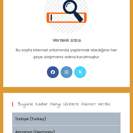
YAPTIRMA SITESI
Bu sayfa internet ortamında yaptırmak istediğiniz her
şeye ulaşmanız adına kurulmuştur.
Opens
Opens
Opens
in
in
in
a
a
a
new
new
new
tab
tab
tab
Bugüne Kadar Hangi Ülkelere Hizmet Verdik
Türkiye (Turkey)
Almanya (Germany)