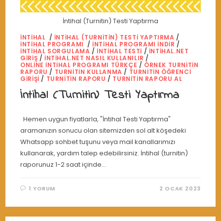
İntihal (Turnitin) Testi Yaptırma
İNTIHAL
/
İNTIHAL (TURNITIN) TESTI YAPTIRMA
/
İNTIHAL PROGRAMI
/
İNTIHAL PROGRAMI INDIR
/
İNTIHAL SORGULAMA
/
İNTIHAL TESTI
/
INTIHAL.NET
GIRIŞ
/
INTIHAL.NET NASIL KULLANILIR
/
ONLINE INTIHAL PROGRAMI TÜRKÇE
/
ÖRNEK TURNITIN
RAPORU
/
TURNITIN KULLANMA
/
TURNITIN ÖĞRENCI
GIRIŞI
/
TURNITIN RAPORU
/
TURNITIN RAPORU AL
İntihal (Turnitin) Testi Yaptırma
Hemen uygun fiyatlarla, "İntihal Testi Yaptırma"
aramanızın sonucu olan sitemizden sol alt köşedeki
Whatsapp sohbet tuşunu veya mail kanallarımızı
kullanarak, yardım talep edebilirsiniz. İntihal (turnitin)
raporunuz 1-2 saat içinde…
1 YORUM
2 OCAK 2023