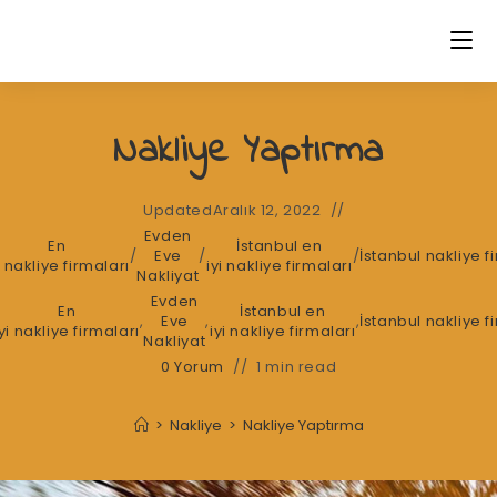
Skip
to
content
Nakliye Yaptırma
Updated
Aralık 12, 2022
Evden
En
İstanbul en
/
Eve
/
/
İstanbul nakliye f
i nakliye firmaları
iyi nakliye firmaları
Nakliyat
Evden
En
İstanbul en
,
Eve
,
,
İstanbul nakliye f
iyi nakliye firmaları
iyi nakliye firmaları
Nakliyat
0 Yorum
1 min read
>
Nakliye
>
Nakliye Yaptırma