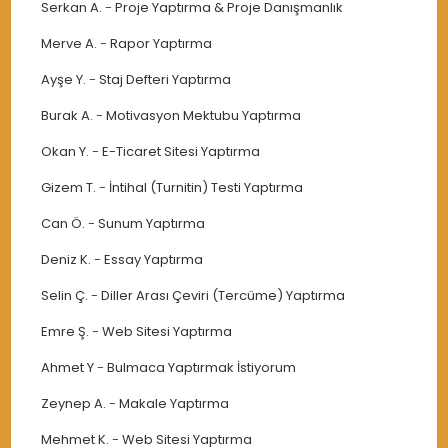
Serkan A.
-
Proje Yaptırma & Proje Danışmanlık
Merve A.
-
Rapor Yaptırma
Ayşe Y.
-
Staj Defteri Yaptırma
Burak A.
-
Motivasyon Mektubu Yaptırma
Okan Y.
-
E-Ticaret Sitesi Yaptırma
Gizem T.
-
İntihal (Turnitin) Testi Yaptırma
Can Ö.
-
Sunum Yaptırma
Deniz K.
-
Essay Yaptırma
Selin Ç.
-
Diller Arası Çeviri (Tercüme) Yaptırma
Emre Ş.
-
Web Sitesi Yaptırma
Ahmet Y
-
Bulmaca Yaptırmak İstiyorum
Zeynep A.
-
Makale Yaptırma
Mehmet K.
-
Web Sitesi Yaptırma