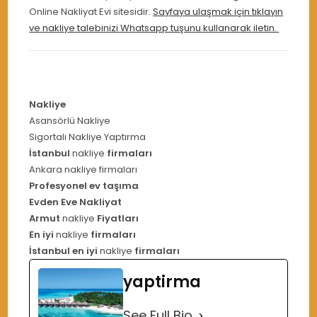
Online Nakliyat Evi sitesidir.
Sayfaya ulaşmak için tıklayın
ve nakliye talebinizi Whatsapp tuşunu kullanarak iletin.
Nakliye
Asansörlü Nakliye
Sigortalı Nakliye Yaptırma
İstanbul
nakliye
firmaları
Ankara nakliye firmaları
Profesyonel ev taşıma
Evden Eve Nakliyat
Armut
nakliye
Fiyatları
En iyi
nakliye
firmaları
İstanbul en iyi
nakliye
firmaları
yaptirma
See Full Bio