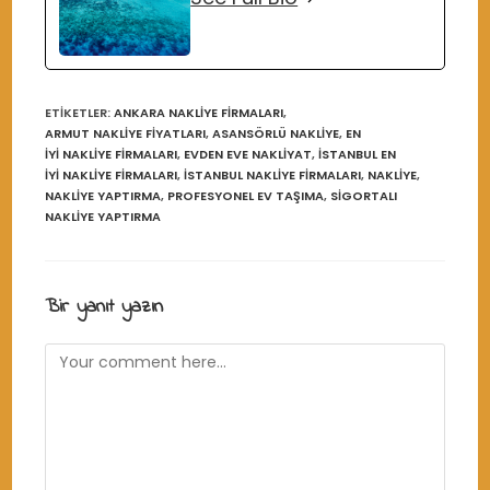
ETIKETLER
:
ANKARA NAKLIYE FIRMALARI
,
ARMUT NAKLIYE FIYATLARI
,
ASANSÖRLÜ NAKLIYE
,
EN
IYI NAKLIYE FIRMALARI
,
EVDEN EVE NAKLIYAT
,
İSTANBUL EN
IYI NAKLIYE FIRMALARI
,
İSTANBUL NAKLIYE FIRMALARI
,
NAKLIYE
,
NAKLIYE YAPTIRMA
,
PROFESYONEL EV TAŞIMA
,
SIGORTALI
NAKLIYE YAPTIRMA
Bir yanıt yazın
Comment