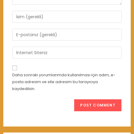
Enter
your
name
Enter
or
your
username
email
Enter
to
address
your
comment
to
website
comment
URL
Daha sonraki yorumlarımda kullanılması için adım, e-
(optional)
posta adresim ve site adresim bu tarayıcıya
kaydedilsin.