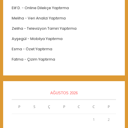
Elif D.
-
Online Dilekçe Yaptırma
Meliha
-
Veri Analizi Yaptırma
Zeliha
-
Televizyon Tamiri Yaptırma
Ayşegül
-
Mobilya Yaptırma
Esma
-
Özet Yaptırma
Fatma
-
Çizim Yaptırma
AĞUSTOS 2026
P
S
Ç
P
C
C
P
1
2