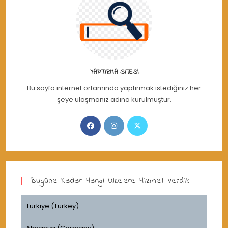
YAPTIRMA SITESI
Bu sayfa internet ortamında yaptırmak istediğiniz her
şeye ulaşmanız adına kurulmuştur.
Opens
Opens
Opens
in
in
in
a
a
a
new
new
new
tab
tab
tab
Bugüne Kadar Hangi Ülkelere Hizmet Verdik
Türkiye (Turkey)