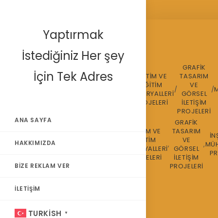
Skip
Yaptırmak
to
content
İstediğiniz Her şey
GRAFİK
İçin Tek Adres
ÇEVİRİ VE
EĞİTİM VE
TASARIM
AKADEMİK
BİREYSEL
DİL
EĞİTİM
VE
PROJE
/
PROJE
/
/
/
/
HİZMETLERİ
MATERYALLERİ
GÖRSEL
ANIŞMANLIK
DANIŞMANLIK
PROJELERİ
PROJELERİ
İLETİŞİM
PROJELERİ
ANA SAYFA
GRAFİK
ÇEVİRİ VE
EĞİTİM VE
TASARIM
AKADEMİK
BİREYSEL
İN
DİL
EĞİTİM
VE
HAKKIMIZDA
PROJE
,
PROJE
,
,
,
,
MÜH
HİZMETLERİ
MATERYALLERİ
GÖRSEL
ANIŞMANLIK
DANIŞMANLIK
PR
PROJELERİ
PROJELERİ
İLETİŞİM
BIZE REKLAM VER
PROJELERİ
İLETIŞIM
TURKISH
▼