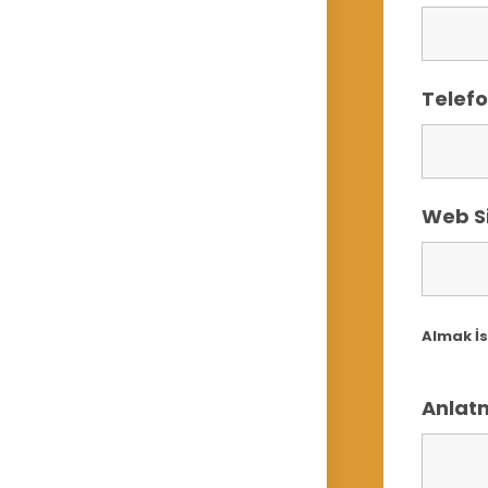
Telef
Web Si
Almak İ
Anlatm