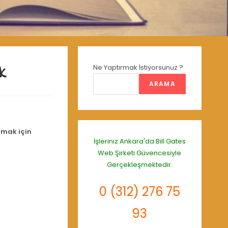
k
Ne Yaptırmak İstiyorsunuz ?
ARAMA
lmak için
İşleriniz Ankara'da
Bill Gates
Web Şirketi
Güvencesiyle
Gerçekleşmektedir.
0 (312) 276 75
93