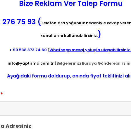
Bize Reklam Ver Talep Formu
 276 75 93 (
Telefonlara yoğunluk nedeniyle cevap verem
)
kanallarını kullanabilirsiniz.
+ 90
538 373 74 60
(
Whatsapp mesaj yoluyla ulaşabilirsiniz.
info@yaptirma.com.tr
(Belgelerinizi Buraya Gönderebilirsini
Aşağıdaki formu doldurup, anında fiyat teklifinizi alı
z
*
a Adresiniz