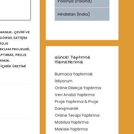
Polonya (Polond)
Hindistan (India)
ŞMANLIK
,
ÇEVİRİ VE
GÖRSEL İLETİŞİM
ROJE
EKLAM PROJELERİ
,
APTIRMA
,
PROJE
Güncel Yaptırma
ANLIK
,
Hizmetlerimiz
 İÇERİK ÜRETİMİ
Bulmaca Yaptırmak
İstiyorum
Online Dilekçe Yaptırma
Veri Analizi Yaptırma
Proje Yaptırma & Proje
Danışmanlık
Online Terapi Yaptırma
Mobilya Yaptırma
Makale Yaptırma