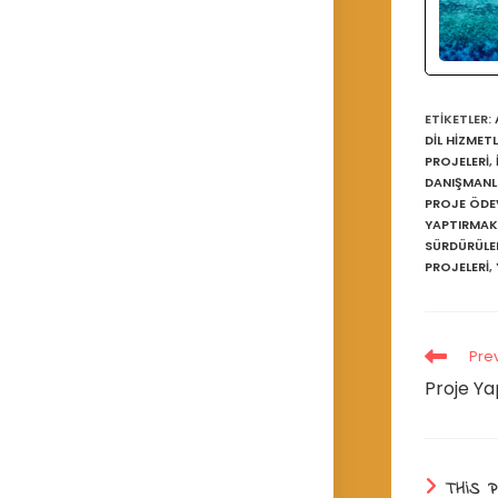
ETIKETLER
:
DİL HİZMETL
PROJELERİ
,
DANIŞMANL
PROJE ÖDEV
YAPTIRMAK
SÜRDÜRÜLEB
PROJELERİ
,
Read
Pre
more
Proje Y
articles
THIS 