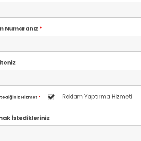
on Numaranız
*
teniz
Reklam Yaptırma Hizmeti
stediğiniz Hizmet
*
ak İstedikleriniz