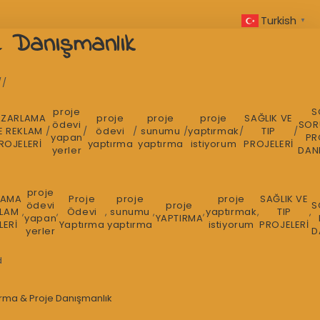
Turkish
▼
e Danışmanlık
proje
S
AZARLAMA
proje
proje
proje
SAĞLIK VE
ödevi
SOR
E REKLAM
/
/
ödevi
/
sunumu
/
yaptırmak
/
TIP
/
yapan
PR
ROJELERİ
yaptırma
yaptırma
istiyorum
PROJELERİ
yerler
DAN
proje
LAMA
Proje
proje
proje
SAĞLIK VE
ödevi
proje
S
KLAM
,
,
Ödevi
,
sunumu
,
,
yaptırmak
,
TIP
,
yapan
YAPTIRMA
LERİ
Yaptırma
yaptırma
istiyorum
PROJELERİ
yerler
D
d
ırma & Proje Danışmanlık