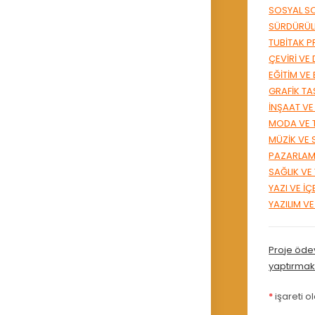
SOSYAL S
SÜRDÜRÜLE
TUBİTAK P
ÇEVİRİ VE 
EĞİTİM VE
GRAFİK TA
İNŞAAT VE
MODA VE 
MÜZİK VE 
PAZARLAM
SAĞLIK VE 
YAZI VE İÇ
YAZILIM V
Proje öde
yaptırmak
*
işareti o