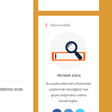
Hakkımızda
YAPTIRMA SITESI
Bu sayfa internet ortamında
aptırma
,
proje
yaptırmak istediğiniz her
şeye ulaşmanız adına
kurulmuştur.
Opens
Opens
Opens