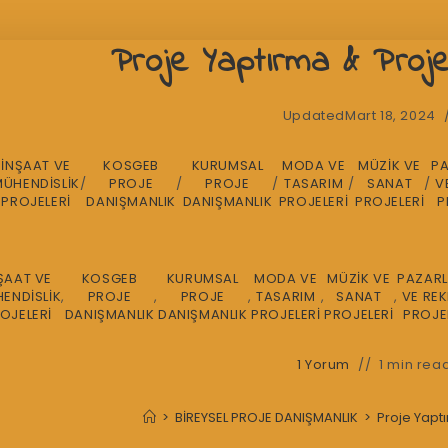
Proje Yaptırma & Proj
Updated
Mart 18, 2024
İNŞAAT VE
KOSGEB
KURUMSAL
MODA VE
MÜZİK VE
P
MÜHENDİSLİK
/
PROJE
/
PROJE
/
TASARIM
/
SANAT
/
V
PROJELERİ
DANIŞMANLIK
DANIŞMANLIK
PROJELERİ
PROJELERİ
P
ŞAAT VE
KOSGEB
KURUMSAL
MODA VE
MÜZİK VE
PAZAR
ENDİSLİK
,
PROJE
,
PROJE
,
TASARIM
,
SANAT
,
VE RE
OJELERİ
DANIŞMANLIK
DANIŞMANLIK
PROJELERİ
PROJELERİ
PROJE
1 Yorum
1 min rea
>
BİREYSEL PROJE DANIŞMANLIK
>
Proje Yapt