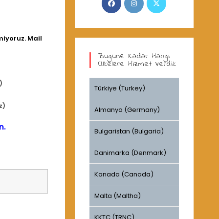
in
in
in
a
a
a
new
new
new
iyoruz. Mail
tab
tab
tab
Bugüne Kadar Hangi
Ülkelere Hizmet Verdik
)
Türkiye (Turkey)
z)
Almanya (Germany)
n.
Bulgaristan (Bulgaria)
Danimarka (Denmark)
Kanada (Canada)
Malta (Maltha)
KKTC (TRNC)