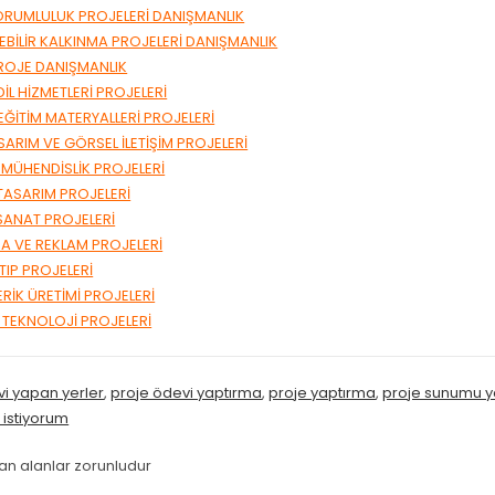
ORUMLULUK PROJELERİ DANIŞMANLIK
BİLİR KALKINMA PROJELERİ DANIŞMANLIK
ROJE DANIŞMANLIK
DİL HİZMETLERİ PROJELERİ
 EĞİTİM MATERYALLERİ PROJELERİ
SARIM VE GÖRSEL İLETİŞİM PROJELERİ
 MÜHENDİSLİK PROJELERİ
TASARIM PROJELERİ
SANAT PROJELERİ
A VE REKLAM PROJELERİ
TIP PROJELERİ
ERİK ÜRETİMİ PROJELERİ
E TEKNOLOJİ PROJELERİ
vi yapan yerler
,
proje ödevi yaptırma
,
proje yaptırma
,
proje sunumu y
 istiyorum
lan alanlar zorunludur