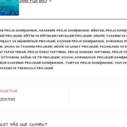
See Full Bio
AB PROJE DANIŞMANLIK
,
AKADEMİK PROJE DANIŞMANLIK
,
BİREYSEL PROJE DANI
ERİ PROJELERİ
,
EĞİTİM VE EĞİTİM MATERYALLERİ PROJELERİ
,
GRAFİK TASARIM VE 
İNŞAAT VE MÜHENDİSLİK PROJELERİ
,
KOSGEB PROJE DANIŞMANLIK
,
KURUMSAL P
IK
,
MODA VE TASARIM PROJELERİ
,
MÜZİK VE SANAT PROJELERİ
,
PAZARLAMA VE R
I YAPAN YERLER
,
PROJE ÖDEVI YAPTIRMA
,
PROJE SUNUMU YAPTIRMA
,
PROJE Y
 ISTIYORUM
,
SAĞLIK VE TIP PROJELERİ
,
SOSYAL SORUMLULUK PROJELERİ DANIŞM
İLİR KALKINMA PROJELERİ DANIŞMANLIK
,
TUBİTAK PROJE DANIŞMANLIK
,
YAZI VE
YAZILIM VE TEKNOLOJİ PROJELERİ
vious Post
aptırma
POST HAS ONE COMMENT