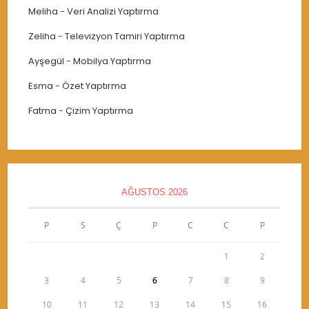
Meliha
-
Veri Analizi Yaptırma
Zeliha
-
Televizyon Tamiri Yaptırma
Ayşegül
-
Mobilya Yaptırma
Esma
-
Özet Yaptırma
Fatma
-
Çizim Yaptırma
AĞUSTOS 2026
P
S
Ç
P
C
C
P
1
2
3
4
5
6
7
8
9
10
11
12
13
14
15
16