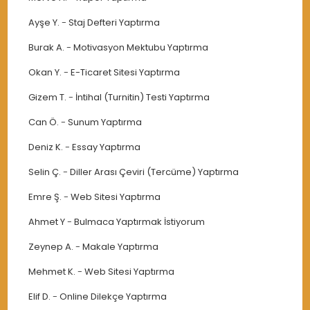
Ayşe Y.
-
Staj Defteri Yaptırma
Burak A.
-
Motivasyon Mektubu Yaptırma
Okan Y.
-
E-Ticaret Sitesi Yaptırma
Gizem T.
-
İntihal (Turnitin) Testi Yaptırma
Can Ö.
-
Sunum Yaptırma
Deniz K.
-
Essay Yaptırma
Selin Ç.
-
Diller Arası Çeviri (Tercüme) Yaptırma
Emre Ş.
-
Web Sitesi Yaptırma
Ahmet Y
-
Bulmaca Yaptırmak İstiyorum
Zeynep A.
-
Makale Yaptırma
Mehmet K.
-
Web Sitesi Yaptırma
Elif D.
-
Online Dilekçe Yaptırma