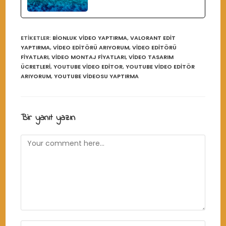
ETIKETLER
:
BIONLUK VIDEO YAPTIRMA
,
VALORANT EDIT
YAPTIRMA
,
VIDEO EDITÖRÜ ARIYORUM
,
VIDEO EDITÖRÜ
FIYATLARI
,
VIDEO MONTAJ FIYATLARI
,
VIDEO TASARIM
ÜCRETLERI
,
YOUTUBE VIDEO EDITOR
,
YOUTUBE VIDEO EDITÖR
ARIYORUM
,
YOUTUBE VIDEOSU YAPTIRMA
Bir yanıt yazın
Comment
Enter