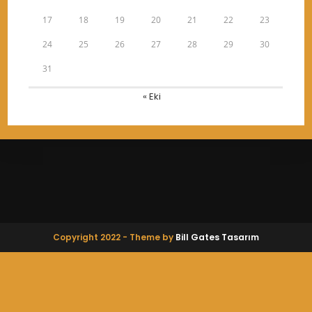
17
18
19
20
21
22
23
24
25
26
27
28
29
30
31
« Eki
Copyright 2022 - Theme by
Bill Gates Tasarım