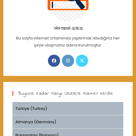
YAPTIRMA SITESI
Bu sayfa internet ortamında yaptırmak istediğiniz her
şeye ulaşmanız adına kurulmuştur.
Opens
Opens
Opens
in
in
in
a
a
a
new
new
new
tab
tab
tab
Bugüne Kadar Hangi Ülkelere Hizmet Verdik
Türkiye (Turkey)
Almanya (Germany)
Bulgaristan (Bulgaria)