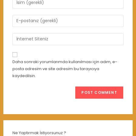
your
name
Enter
or
your
username
email
Enter
to
address
your
comment
to
website
comment
URL
Daha sonraki yorumlarımda kullanılması için adım, e-
(optional)
posta adresim ve site adresim bu tarayıcıya
kaydedilsin.
Ne Yaptırmak İstiyorsunuz ?