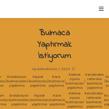
Skip
to
content
Bulmaca
Yaptırmak
İstiyorum
Updated
Kasım 1, 2024
Kelime
Kendinden
m
Endüksiyon
İnşaat
Kare
K
oyunu
referans
ası
/
bulmacaları
/
bulmacası
/
bulmaca
/
/
/
b
bulmacası
bulmaca
ma
yaptırma
yaptırma
yaptırma
y
yaptırma
yaptırma
Kelime
Kendinden
um
Endüksiyon
İnşaat
Kare
Ko
oyunu
referans
cası
,
bulmacaları
,
bulmacası
,
bulmaca
,
,
,
bu
bulmacası
bulmaca
ırma
yaptırma
yaptırma
yaptırma
ya
yaptırma
yaptırma