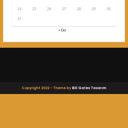
24
25
26
27
28
29
30
31
« Eki
Copyright 2022 - Theme by
Bill Gates Tasarım