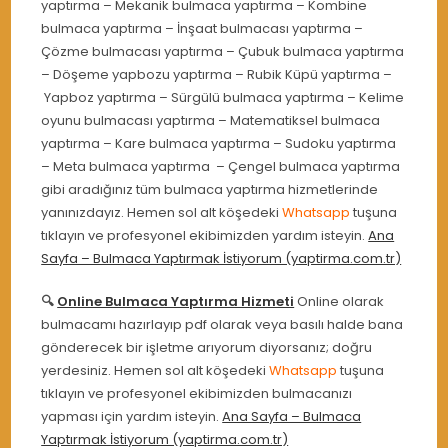
yaptırma – Mekanik bulmaca yaptırma – Kombine
bulmaca yaptırma – İnşaat bulmacası yaptırma –
Çözme bulmacası yaptırma – Çubuk bulmaca yaptırma
– Döşeme yapbozu yaptırma – Rubik Küpü yaptırma –
Yapboz yaptırma – Sürgülü bulmaca yaptırma – Kelime
oyunu bulmacası yaptırma – Matematiksel bulmaca
yaptırma – Kare bulmaca yaptırma – Sudoku yaptırma
– Meta bulmaca yaptırma – Çengel bulmaca yaptırma
gibi aradığınız tüm bulmaca yaptırma hizmetlerinde
yanınızdayız. Hemen sol alt köşedeki
Whatsapp
tuşuna
tıklayın ve profesyonel ekibimizden yardım isteyin.
Ana
Sayfa – Bulmaca Yaptırmak İstiyorum (yaptirma.com.tr)
🔍
Online Bulmaca Yaptırma Hizmeti
Online olarak
bulmacamı hazırlayıp pdf olarak veya basılı halde bana
gönderecek bir işletme arıyorum diyorsanız; doğru
yerdesiniz. Hemen sol alt köşedeki
Whatsapp
tuşuna
tıklayın ve profesyonel ekibimizden bulmacanızı
yapması için yardım isteyin.
Ana Sayfa – Bulmaca
Yaptırmak İstiyorum (yaptirma.com.tr)