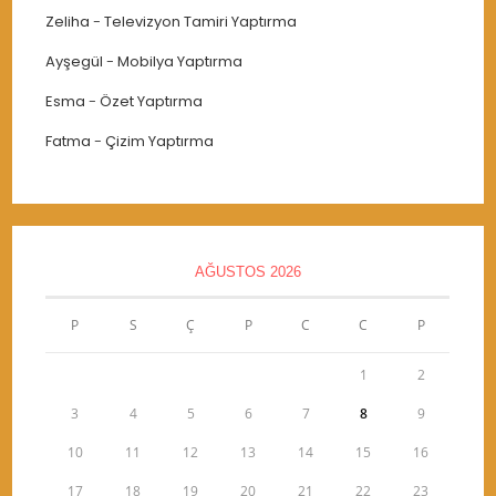
Zeliha
-
Televizyon Tamiri Yaptırma
Ayşegül
-
Mobilya Yaptırma
Esma
-
Özet Yaptırma
Fatma
-
Çizim Yaptırma
AĞUSTOS 2026
P
S
Ç
P
C
C
P
1
2
3
4
5
6
7
8
9
10
11
12
13
14
15
16
17
18
19
20
21
22
23