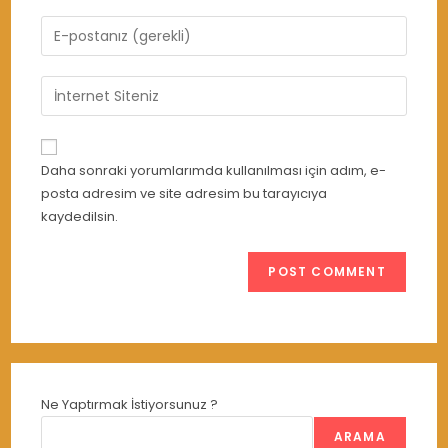
name
Enter
or
your
username
email
Enter
to
address
your
comment
to
website
comment
URL
Daha sonraki yorumlarımda kullanılması için adım, e-
(optional)
posta adresim ve site adresim bu tarayıcıya
kaydedilsin.
Ne Yaptırmak İstiyorsunuz ?
ARAMA