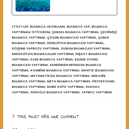
ETIKETLER
:
BULMACA HAZIRLAMA
,
BULMACA YAP
,
BULMACA
YAPTIRMAK İSTIYORUM
,
ÇENGEL BULMACA YAPTIRMA
,
ÇEVRIMIÇI
BULMACA YAPTIRMA
,
ÇÖZME BULMACASI YAPTIRMA
,
ÇUBUK
BULMACA YAPTIRMA
,
DISEKSIYON BULMACASI YAPTIRMA
,
DÖŞEME YAPBOZU YAPTIRMA
,
DURUM BULMACASI YAPTIRMA
,
ENDÜKSIYON BULMACALARI YAPTIRMA
,
İNŞAAT BULMACASI
YAPTIRMA
,
KARE BULMACA YAPTIRMA
,
KELIME OYUNU
BULMACASI YAPTIRMA
,
KENDINDEN REFERANS BULMACA
YAPTIRMA
,
KOMBINE BULMACA YAPTIRMA
,
MANTIK BULMACASI
YAPTIRMA
,
MATEMATIKSEL BULMACA YAPTIRMA
,
MEKANIK
BULMACA YAPTIRMA
,
META BULMACA YAPTIRMA
,
PROFESYONEL
BULMACA YAPTIRMA
,
RUBIK KÜPÜ YAPTIRMA
,
SUDOKU
YAPTIRMA
,
SÜRGÜLÜ BULMACA YAPTIRMA
,
YAPBOZ YAPTIRMA
THIS POST HAS ONE COMMENT