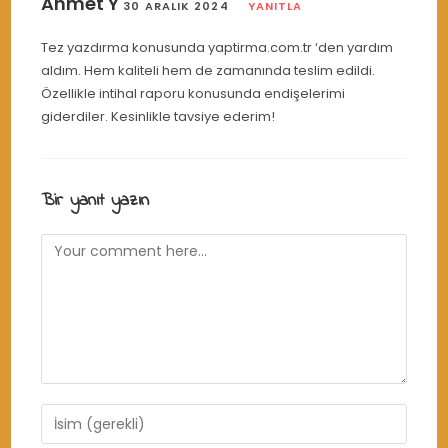
Ahmet Y
30 ARALIK 2024
YANITLA
Tez yazdırma konusunda yaptirma.com.tr ‘den yardım
aldım. Hem kaliteli hem de zamanında teslim edildi.
Özellikle intihal raporu konusunda endişelerimi
giderdiler. Kesinlikle tavsiye ederim!
Bir yanıt yazın
Comment
Enter
your